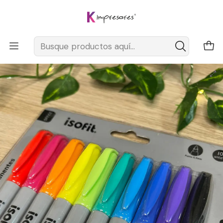
ENVIOS A TODO CHILE DESDE $2.990
Leer más
Inicio
Librería
Plumones
Marcadores Isofit