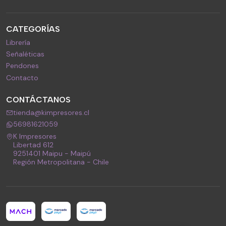
CATEGORÍAS
Librería
Señaléticas
Pendones
Contacto
CONTÁCTANOS
tienda@kimpresores.cl
56981621059
K Impresores
Libertad 612
9251401 Maipu - Maipú
Región Metropolitana - Chile