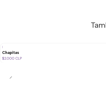
Tamb
|
Chapitas
$2.000 CLP