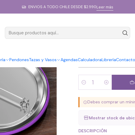
Inicio
Impresiones
Promo chapitas
ENVIOS A TODO CHILE DESDE $2.990
Leer más
|
Promo chapi
SUBE TU ARCHIVO
ría
Pendones
Tazas y Vasos
Agendas
Calculadora
Librería
Contact
Cantidad
Debes comprar un míni
Mostrar stock de ubi
DESCRIPCIÓN