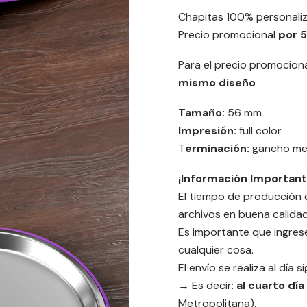
Chapitas 100% personali
Precio promocional
por 5
Para el precio promociona
mismo diseño
Tamaño:
56 mm
Impresión:
full color
T
erminación:
gancho met
¡Información Important
El tiempo de producción 
archivos en buena calidad
Es importante que ingres
cualquier cosa.
El envío se realiza al día s
→ Es decir:
al cuarto día
Metropolitana).